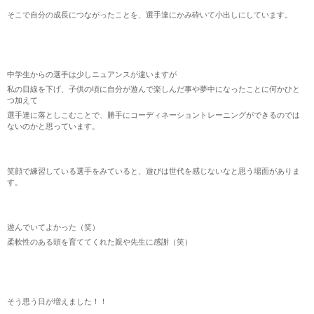
そこで自分の成長につながったことを、選手達にかみ砕いて小出しにしています。
中学生からの選手は少しニュアンスが違いますが
私の目線を下げ、子供の頃に自分が遊んで楽しんだ事や夢中になったことに何かひと
つ加えて
選手達に落としこむことで、勝手にコーディネーショントレーニングができるのでは
ないのかと思っています。
笑顔で練習している選手をみていると、遊びは世代を感じないなと思う場面がありま
す。
遊んでいてよかった（笑）
柔軟性のある頭を育ててくれた親や先生に感謝（笑）
そう思う日が増えました！！