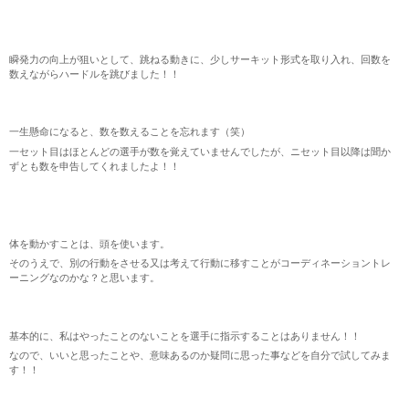
瞬発力の向上が狙いとして、跳ねる動きに、少しサーキット形式を取り入れ、回数を
数えながらハードルを跳びました！！
一生懸命になると、数を数えることを忘れます（笑）
一セット目はほとんどの選手が数を覚えていませんでしたが、ニセット目以降は聞か
ずとも数を申告してくれましたよ！！
体を動かすことは、頭を使います。
そのうえで、別の行動をさせる又は考えて行動に移すことがコーディネーショントレ
ーニングなのかな？と思います。
基本的に、私はやったことのないことを選手に指示することはありません！！
なので、いいと思ったことや、意味あるのか疑問に思った事などを自分で試してみま
す！！