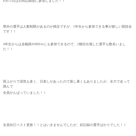
6月11日は日田記録会に参加しました！！
県外の選手は人数制限があるのが残念ですが、1年生から参加できる事が嬉しい競技会
です！！
4年生からは走幅跳や800ｍにも参加できるので、2種目出場した選手も数名いまし
た！！
雨上がりで湿気も多く、日差しがあったので蒸し暑くもありましたが、全力で走って
跳んで
全員がんばっていました！！
全員自己ベスト更新！！とはいきませんでしたが、好記録の選手ばかりでした！！