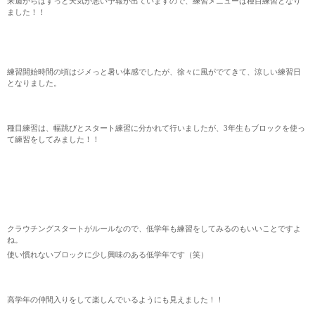
来週からはずっと天気が悪い予報が出ていますので、練習メニューは種目練習となり
ました！！
練習開始時間の頃はジメっと暑い体感でしたが、徐々に風がでてきて、涼しい練習日
となりました。
種目練習は、幅跳びとスタート練習に分かれて行いましたが、3年生もブロックを使っ
て練習をしてみました！！
クラウチングスタートがルールなので、低学年も練習をしてみるのもいいことですよ
ね。
使い慣れないブロックに少し興味のある低学年です（笑）
高学年の仲間入りをして楽しんでいるようにも見えました！！