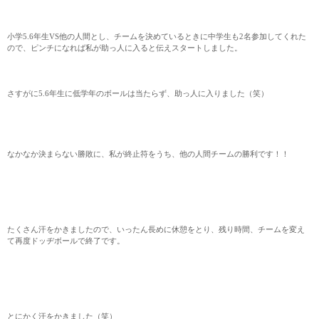
小学5.6年生VS他の人間とし、チームを決めているときに中学生も2名参加してくれた
ので、ピンチになれば私が助っ人に入ると伝えスタートしました。
さすがに5.6年生に低学年のボールは当たらず、助っ人に入りました（笑）
なかなか決まらない勝敗に、私が終止符をうち、他の人間チームの勝利です！！
たくさん汗をかきましたので、いったん長めに休憩をとり、残り時間、チームを変え
て再度ドッヂボールで終了です。
とにかく汗をかきました（笑）