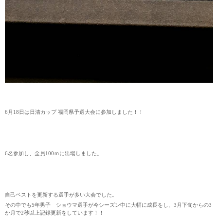
6月18日は日清カップ 福岡県予選大会に参加しました！！
6名参加し、全員100ｍに出場しました。
自己ベストを更新する選手が多い大会でした。
その中でも5年男子 ショウマ選手が今シーズン中に大幅に成長をし、3月下旬からの3
か月で2秒以上記録更新をしています！！