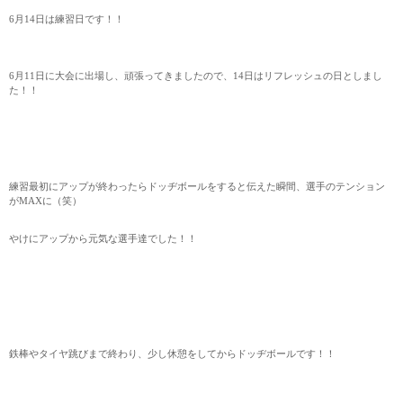
6月14日は練習日です！！
6月11日に大会に出場し、頑張ってきましたので、14日はリフレッシュの日としまし
た！！
練習最初にアップが終わったらドッヂボールをすると伝えた瞬間、選手のテンション
がMAXに（笑）
やけにアップから元気な選手達でした！！
鉄棒やタイヤ跳びまで終わり、少し休憩をしてからドッヂボールです！！