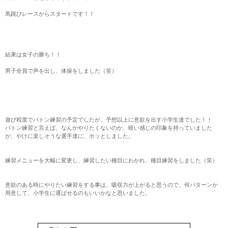
馬跳びレースからスタートです！！
結果は女子の勝ち！！
男子全員で声を出し、体操をしました（笑）
遊び程度でバトン練習の予定でしたが、予想以上に意欲を出す小学生達でした！！
バトン練習と言えば、なんかやりたくないのか、暗い感じの印象を持っていました
が、やけに楽しそうな選手達に、ホッとしました。
練習メニューを大幅に変更し、練習したい種目にわかれ、種目練習をしました（笑）
意欲のある時にやりたい練習をする事は、吸収力が上がると思うので、何パターンか
用意して、小学生に選ばせるのもいいかなと思いました。