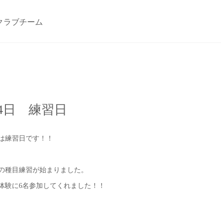
クラブチーム
4日 練習日
日は練習日です！！
の種目練習が始まりました。
体験に6名参加してくれました！！