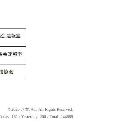
©2026
八女JAC
. All Rights Reserved.
Today:
161
/ Yesterday:
200
/ Total:
244689