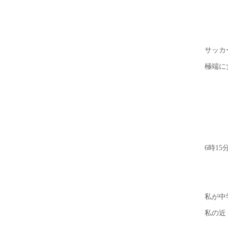
サッカ
極端に
6時1
私が中
私の近