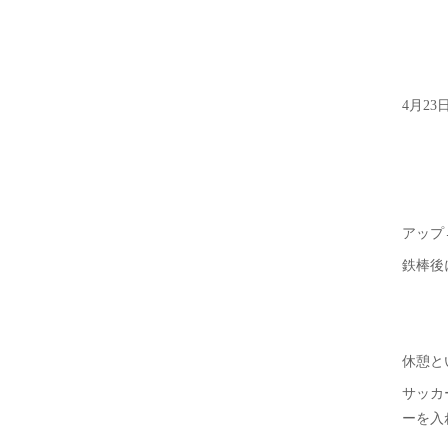
4月2
アップ
鉄棒後
休憩と
サッカ
ーを入