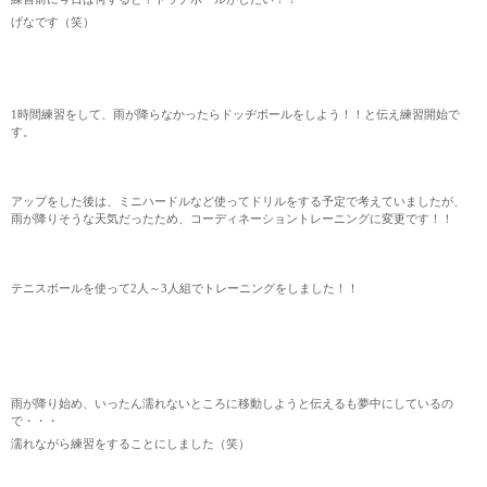
げなです（笑）
1時間練習をして、雨が降らなかったらドッヂボールをしよう！！と伝え練習開始で
す。
アップをした後は、ミニハードルなど使ってドリルをする予定で考えていましたが、
雨が降りそうな天気だったため、コーディネーショントレーニングに変更です！！
テニスボールを使って2人～3人組でトレーニングをしました！！
雨が降り始め、いったん濡れないところに移動しようと伝えるも夢中にしているの
で・・・
濡れながら練習をすることにしました（笑）