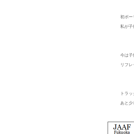
初ボー
私が子
今は子
リフレ
トラッ
あと少