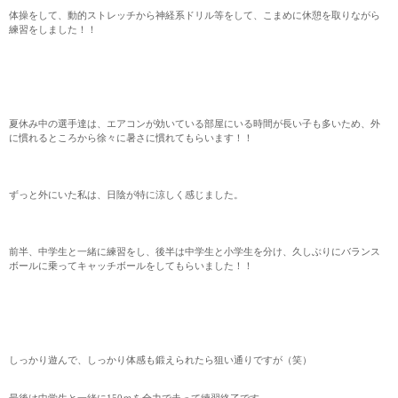
体操をして、動的ストレッチから神経系ドリル等をして、こまめに休憩を取りながら
練習をしました！！
夏休み中の選手達は、エアコンが効いている部屋にいる時間が長い子も多いため、外
に慣れるところから徐々に暑さに慣れてもらいます！！
ずっと外にいた私は、日陰が特に涼しく感じました。
前半、中学生と一緒に練習をし、後半は中学生と小学生を分け、久しぶりにバランス
ボールに乗ってキャッチボールをしてもらいました！！
しっかり遊んで、しっかり体感も鍛えられたら狙い通りですが（笑）