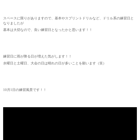
スペースに限りがありますので、基本やスプリントドリルなど、ドリル系の練習日と
なりましたが
基本は大切なので、良い練習日となったかと思います！！
練習日に雨が降る日が増えた気がします！！
水曜日と土曜日、大会の日は晴れの日が多いことを願います（笑）
10月1日の練習風景です！！