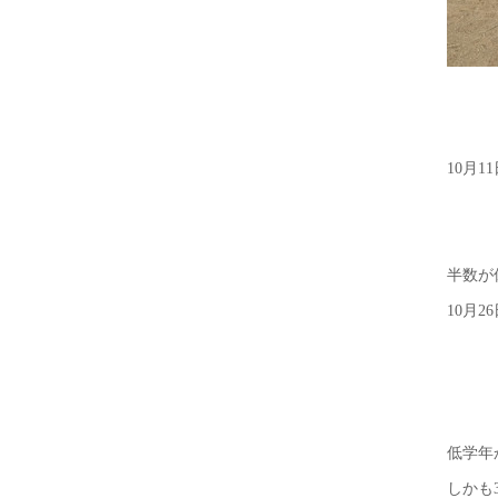
10月
半数が
10月
低学年
しかも