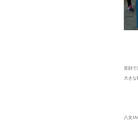
笑顔で
大きな
八女J