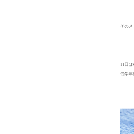
そのメ
11日
低学年